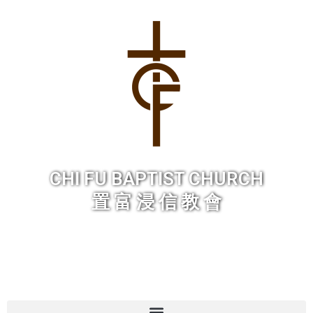
Skip
to
content
CHI FU BAPTIST CHURCH
置 富 浸 信 教 會