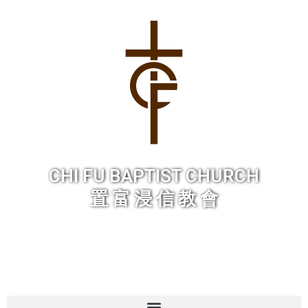
Skip
to
content
CHI FU BAPTIST CHURCH
置 富 浸 信 教 會