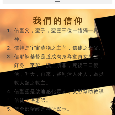
我 們 的 信 仰
信聖父，聖子，聖靈三位一體獨一真
神。
信神是宇宙萬物之主宰，信徒之天父。
信耶穌基督是道成肉身為童貞女所生，
釘身十字架，流血贖罪，死後三日復
活，升天，再來，審判活人死人，為拯
救人類之救主。
信聖靈是啟迪感化眾人，安慰幫助教導
信徒之保惠師。
信全部聖經是神所默示。