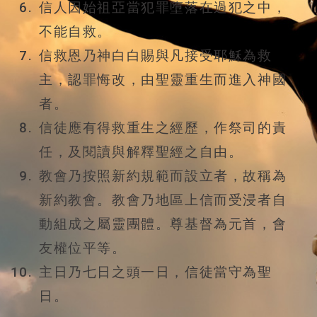
信人因始祖亞當犯罪墮落在過犯之中，
不能自救。
信救恩乃神白白賜與凡接受耶穌為救
主，認罪悔改，由聖靈重生而進入神國
者。
信徒應有得救重生之經歷，作祭司的責
任，及閱讀與解釋聖經之自由。
教會乃按照新約規範而設立者，故稱為
新約教會。教會乃地區上信而受浸者自
動組成之屬靈團體。尊基督為元首，會
友權位平等。
主日乃七日之頭一日，信徒當守為聖
日。