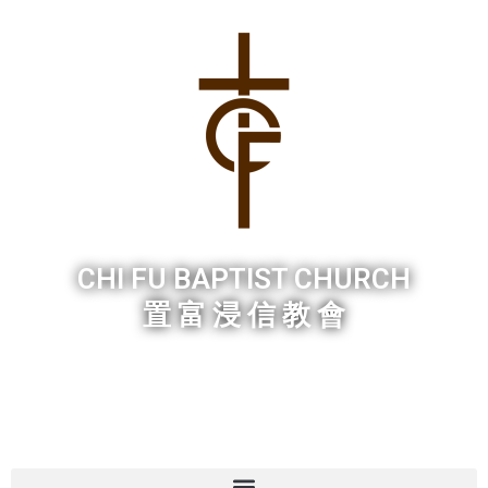
Skip
to
content
CHI FU BAPTIST CHURCH
置 富 浸 信 教 會