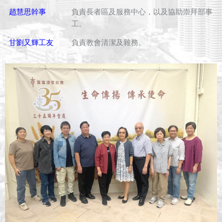
趙慧思幹事
負責長者區及服務中心，以及協助崇拜部事
工。
甘劉又輝工友
負責教會清潔及雜務。